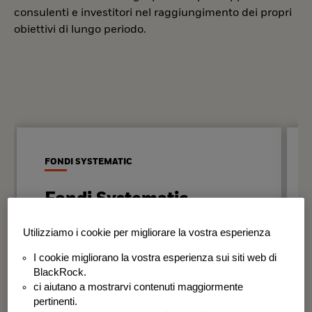
consulenti e investitori nel raggiungimento dei propri
obiettivi di lungo periodo.
FONDI SYSTEMATIC
Fondi Systematic
Strategie quantitative basate sui dati
Utilizziamo i cookie per migliorare la vostra esperienza
per generare risultati in modo
I cookie migliorano la vostra esperienza sui siti web di
disciplinato e coerente nel tempo.
BlackRock.
ci aiutano a mostrarvi contenuti maggiormente
BSF Systematic World Equity Fund
pertinenti.