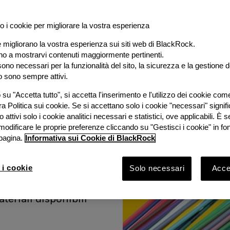
o i cookie per migliorare la vostra esperienza
e migliorano la vostra esperienza sui siti web di BlackRock.
al
ano a mostrarvi contenuti maggiormente pertinenti.
ono necessari per la funzionalità del sito, la sicurezza e la gestione de
o sono sempre attivi.
e
su "Accetta tutto", si accetta l'inserimento e l'utilizzo dei cookie com
ra Politica sui cookie. Se si accettano solo i cookie "necessari" signif
stimento
 attivi solo i cookie analitici necessari e statistici, ove applicabili. È
modificare le proprie preferenze cliccando su "Gestisci i cookie" in fo
pagina.
Informativa sui Cookie di BlackRock
ook 2026 con
Bruno
 i cookie
Solo necessari
Accet
Rock e
vestimento
ateriali disponibili