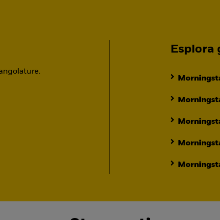
Esplora g
 angolature.
Morningsta
Morningsta
Morningst
Morningst
Morningsta