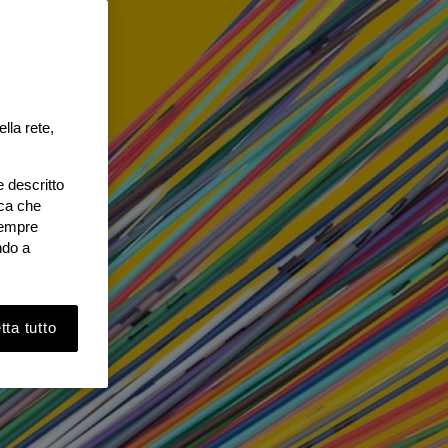
lla rete,
e descritto
ica che
 sempre
ndo a
ta tutto