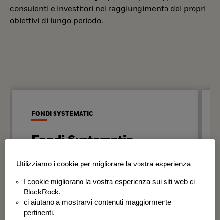
consulenti e investitori nel raggiungimento dei propri
obiettivi di lungo periodo.
FONDI SYSTEMATIC
Fondi Systematic
Strategie quantitative basate sui dati
Utilizziamo i cookie per migliorare la vostra esperienza
per generare risultati in modo
I cookie migliorano la vostra esperienza sui siti web di
disciplinato e coerente nel tempo.
BlackRock.
ci aiutano a mostrarvi contenuti maggiormente
BSF Systematic World Equity Fund
pertinenti.