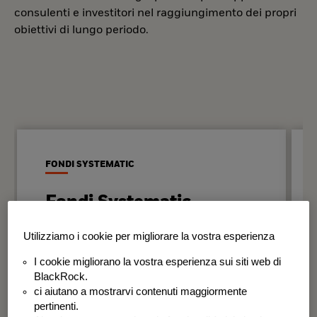
consulenti e investitori nel raggiungimento dei propri
obiettivi di lungo periodo.
FONDI SYSTEMATIC
Fondi Systematic
Strategie quantitative basate sui dati
Utilizziamo i cookie per migliorare la vostra esperienza
per generare risultati in modo
I cookie migliorano la vostra esperienza sui siti web di
disciplinato e coerente nel tempo.
BlackRock.
ci aiutano a mostrarvi contenuti maggiormente
BSF Systematic World Equity Fund
pertinenti.