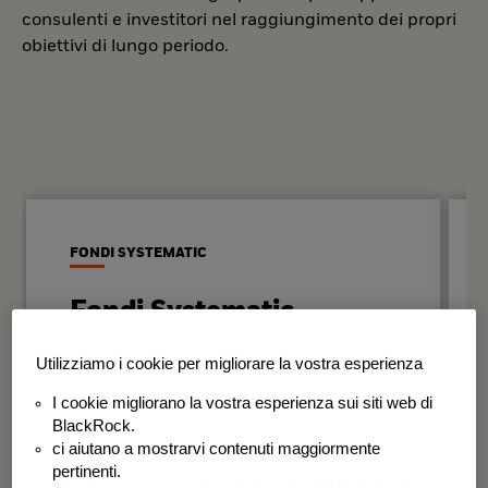
consulenti e investitori nel raggiungimento dei propri
obiettivi di lungo periodo.
FONDI SYSTEMATIC
Fondi Systematic
Strategie quantitative basate sui dati
Utilizziamo i cookie per migliorare la vostra esperienza
per generare risultati in modo
I cookie migliorano la vostra esperienza sui siti web di
disciplinato e coerente nel tempo.
BlackRock.
ci aiutano a mostrarvi contenuti maggiormente
BSF Systematic World Equity Fund
pertinenti.