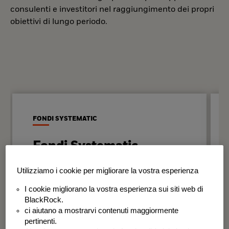
consulenti e investitori nel raggiungimento dei propri
obiettivi di lungo periodo.
FONDI SYSTEMATIC
Fondi Systematic
Strategie quantitative basate sui dati
Utilizziamo i cookie per migliorare la vostra esperienza
per generare risultati in modo
I cookie migliorano la vostra esperienza sui siti web di
disciplinato e coerente nel tempo.
BlackRock.
ci aiutano a mostrarvi contenuti maggiormente
BSF Systematic World Equity Fund
pertinenti.