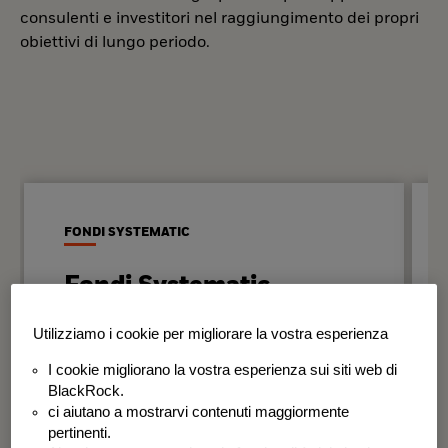
consulenti e investitori nel raggiungimento dei propri
obiettivi di lungo periodo.
FONDI SYSTEMATIC
Fondi Systematic
Strategie quantitative basate sui dati
Utilizziamo i cookie per migliorare la vostra esperienza
per generare risultati in modo
I cookie migliorano la vostra esperienza sui siti web di
disciplinato e coerente nel tempo.
BlackRock.
ci aiutano a mostrarvi contenuti maggiormente
BSF Systematic World Equity Fund
pertinenti.