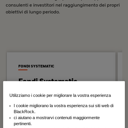
consulenti e investitori nel raggiungimento dei propri
obiettivi di lungo periodo.
FONDI SYSTEMATIC
Fondi Systematic
Strategie quantitative basate sui dati
Utilizziamo i cookie per migliorare la vostra esperienza
per generare risultati in modo
I cookie migliorano la vostra esperienza sui siti web di
disciplinato e coerente nel tempo.
BlackRock.
ci aiutano a mostrarvi contenuti maggiormente
BSF Systematic World Equity Fund
pertinenti.