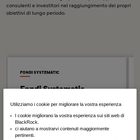
consulenti e investitori nel raggiungimento dei propri
obiettivi di lungo periodo.
FONDI SYSTEMATIC
Fondi Systematic
Strategie quantitative basate sui dati
Utilizziamo i cookie per migliorare la vostra esperienza
per generare risultati in modo
I cookie migliorano la vostra esperienza sui siti web di
disciplinato e coerente nel tempo.
BlackRock.
ci aiutano a mostrarvi contenuti maggiormente
BSF Systematic World Equity Fund
pertinenti.