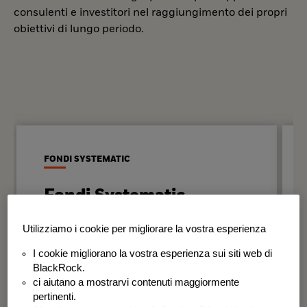
consulenti e investitori nel raggiungimento dei propri
obiettivi di lungo periodo.
FONDI SYSTEMATIC
Fondi Systematic
Strategie quantitative basate sui dati
Utilizziamo i cookie per migliorare la vostra esperienza
per generare risultati in modo
I cookie migliorano la vostra esperienza sui siti web di
disciplinato e coerente nel tempo.
BlackRock.
ci aiutano a mostrarvi contenuti maggiormente
BSF Systematic World Equity Fund
pertinenti.