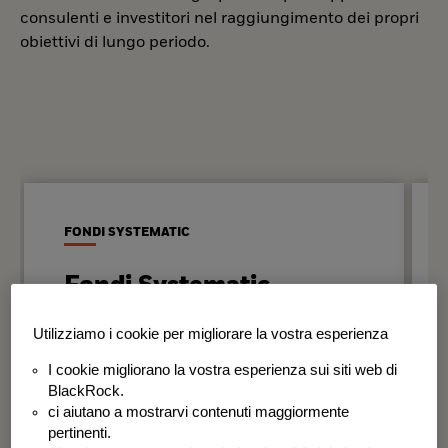
consulenti e investitori nel raggiungimento dei propri
obiettivi di lungo periodo.
FONDI SYSTEMATIC
Fondi Systematic
Strategie quantitative basate sui dati
Utilizziamo i cookie per migliorare la vostra esperienza
per generare risultati in modo
I cookie migliorano la vostra esperienza sui siti web di
disciplinato e coerente nel tempo.
BlackRock.
ci aiutano a mostrarvi contenuti maggiormente
BSF Systematic World Equity Fund
pertinenti.