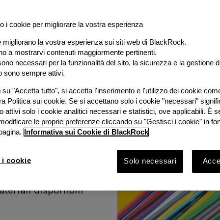
o i cookie per migliorare la vostra esperienza
e migliorano la vostra esperienza sui siti web di BlackRock.
al
ano a mostrarvi contenuti maggiormente pertinenti.
ono necessari per la funzionalità del sito, la sicurezza e la gestione de
o sono sempre attivi.
e
su "Accetta tutto", si accetta l'inserimento e l'utilizzo dei cookie com
ra Politica sui cookie. Se si accettano solo i cookie "necessari" signif
stimento
 attivi solo i cookie analitici necessari e statistici, ove applicabili. È
modificare le proprie preferenze cliccando su "Gestisci i cookie" in fo
pagina.
Informativa sui Cookie di BlackRock
ook 2026 con
Bruno
 i cookie
Solo necessari
Accet
Rock e
vestimento
ateriali disponibili