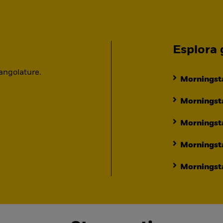
Esplora g
 angolature.
Morningsta
Morningsta
Morningst
Morningst
Morningsta