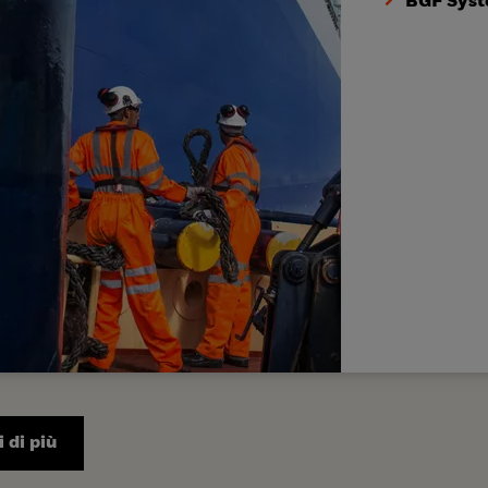
BGF Syst
 di più