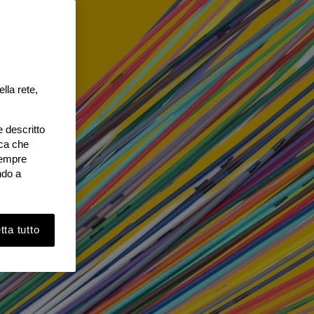
lla rete,
e descritto
ica che
 sempre
ndo a
ta tutto